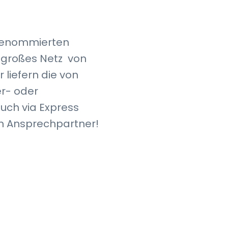
n renommierten
n großes Netz von
r liefern die von
er- oder
uch via Express
en Ansprechpartner!