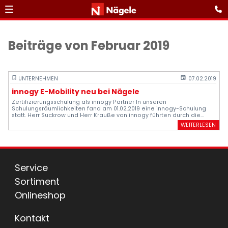
Beiträge von Februar 2019
UNTERNEHMEN
07.02.2019
innogy E-Mobility neu bei Nägele
Zertifizierungsschulung als innogy Partner In unseren
Schulungsräumlichkeiten fand am 01.02.2019 eine innogy-Schulung
statt. Herr Suckrow und Herr Krauße von innogy führten durch die
Schwerpunkte Grundlagen, Produkte und Technik.
WEITERLESEN
Service
Sortiment
Onlineshop
Kontakt